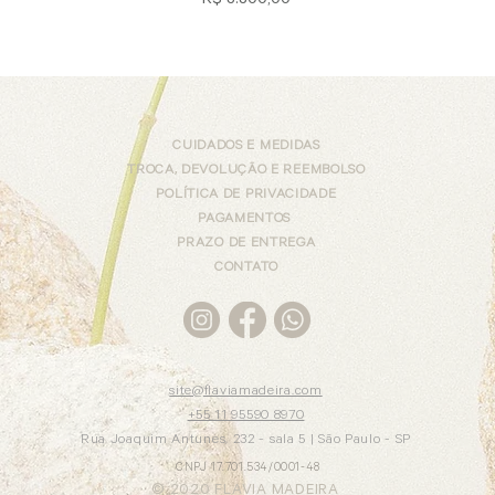
Preço
R$ 3.800,00
CUIDADOS E MEDIDAS
TROCA, DEVOLUÇÃO E REEMBOLSO
POLÍTICA DE PRIVACIDADE
PAGAMENTOS
PRAZO DE ENTREGA
CONTATO
site@flaviamadeira.com
+55 11 95590 8970
Rua Joaquim Antunes, 232 - sala 5 |
São Paulo - SP
CNPJ 17.701.534/0001-48
© 2020 FLAVIA MADEIRA