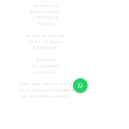
É
um presente
para preservar
O PRESENTE,
todo dia.
Pensar no próximo,
no eu, na gente.
É URGENTE!
É preciso
ser saudável
e paciente.
Tomar essa receita diária,
um carinho que transmuta
em imunidade potente.
Uma poção cheia de natureza e
poesia,
caixa de sabedoria.